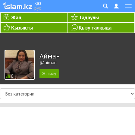
қаз
рус
Жаңа
Таңдаулы
Қызықты
Қызу талқыда
Айман
@aiman
0