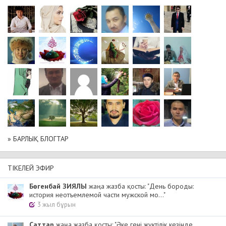
» БАРЛЫҚ БЛОГТАР
ТІКЕЛЕЙ ЭФИР
Бөгенбай ЗИЯЛЫ
жаңа жазба қосты: "День бороды:
история неотъемлемой части мужской мо..."
3 жыл бұрын
Cаттар
жаңа жазба қосты: "Әке гені жүктілік кезінде