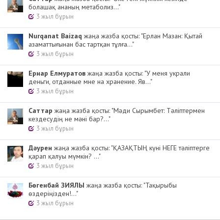
болашақ ананың метаболиз..."
3 жыл бұрын
Nurqanat Baizaq
жаңа жазба қосты: "Ерлан Мазан: Қытай
азаматтығынан бас тартқан тұлға..."
3 жыл бұрын
Ернар Елмуратов
жаңа жазба қосты: "У меня украли
деньги, отданные мне на хранение. Яв..."
3 жыл бұрын
Cаттар
жаңа жазба қосты: "Мәди Сырымбет: Тәліптермен
кездесудің не мәні бар?..."
3 жыл бұрын
Дәурен
жаңа жазба қосты: "ҚАЗАҚТЫҢ күні НЕГЕ тәліптерге
қарап қалуы мүмкін? ..."
3 жыл бұрын
Бөгенбай ЗИЯЛЫ
жаңа жазба қосты: "Тақырыбы
өздеріңізден!..."
3 жыл бұрын